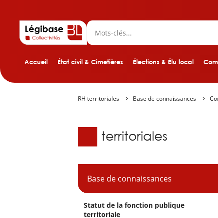
Accueil
État civil & Cimetières
Élections & Élu local
Comp
RH territoriales
Base de connaissances
Con
Base de connaissanc
RH territoriales
Base de connaissances
Statut de la fonction publique
territoriale