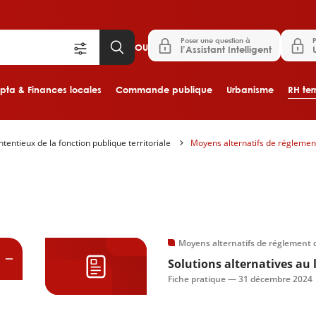
Poser une question à
P
OU
l’Assistant Intelligent
ta & Finances locales
Commande publique
Urbanisme
RH terr
tentieux de la fonction publique territoriale
Moyens alternatifs de réglement
Aller au contenu principal
es
Moyens alternatifs de réglement d
Solutions alternatives au l
Fiche pratique —
31 décembre 2024