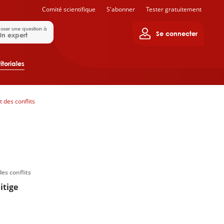
Comité scientifique
S'abonner
Tester gratuitement
oser une question à
Se connecter
Un expert
itoriales
 des conflits
es conflits
itige