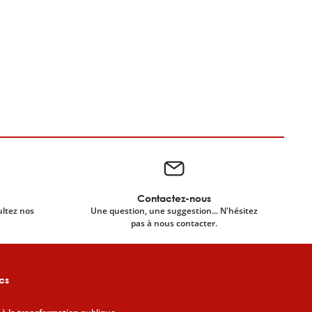
Contactez-nous
ultez nos
Une question, une suggestion... N'hésitez
pas à nous contacter.
cs