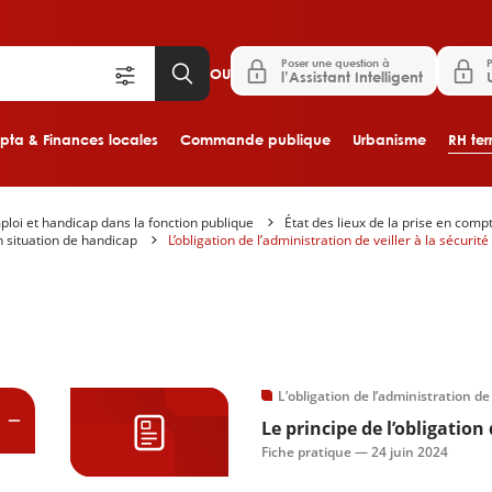
Poser une question à
P
OU
l’Assistant Intelligent
ta & Finances locales
Commande publique
Urbanisme
RH terr
loi et handicap dans la fonction publique
État des lieux de la prise en comp
Aller au contenu principal
n situation de handicap
L’obligation de l’administration de veiller à la sécurit
es
L’obligation de l’administration de
Le principe de l’obligation
Fiche pratique —
24 juin 2024