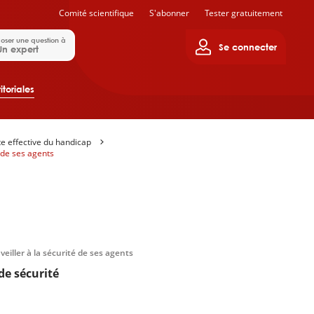
Comité scientifique
S'abonner
Tester gratuitement
oser une question à
Se connecter
Un expert
itoriales
te effective du handicap
é de ses agents
 veiller à la sécurité de ses agents
 de sécurité