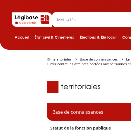
Accueil
État civil & Cimetières
Élections & Élu local
Comp
RH territoriales
Base de connaissances
Emp
Lutter contre les atteintes portées aux personnes e
Base de connaissanc
RH territoriales
Base de connaissances
Statut de la fonction publique