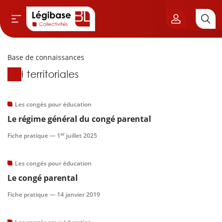
Base de connaissances
Aller au contenu principal
Base de connaissances
RH territoriales
vil & Cimetières
ns & Élu local
Les congés pour éducation
Le régime général du congé parental
& Finances locales
er
Fiche pratique —
1
juillet 2025
de publique
Les congés pour éducation
Le congé parental
sme
Fiche pratique —
14 janvier 2019
itoriales