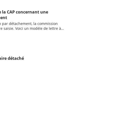
de la CAP concernant une
ment
n par détachement, la commission
re saisie. Voici un modèle de lettre à
ires pour cette demande.
aire détaché