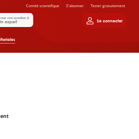
Comité scientifique
S'abonner
Tester gratuitement
oser une question à
Se connecter
Un expert
itoriales
ment