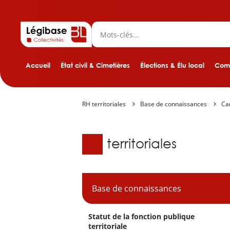
Accueil
État civil & Cimetières
Élections & Élu local
Comp
RH territoriales
Base de connaissances
Ca
Base de connaissanc
RH territoriales
Base de connaissances
Statut de la fonction publique
territoriale