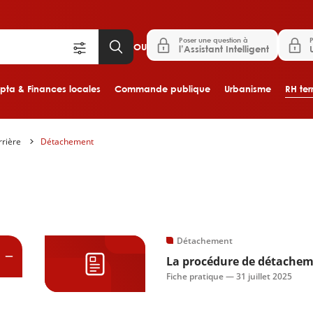
Poser une question à
P
OU
l’Assistant Intelligent
ta & Finances locales
Commande publique
Urbanisme
RH terr
rrière
Détachement
Aller au contenu principal
es
Détachement
La procédure de détache
Fiche pratique —
31 juillet 2025