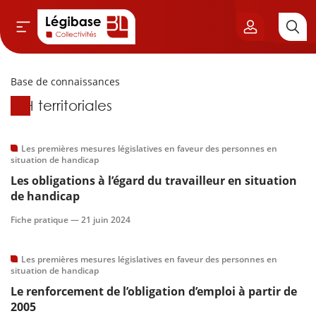
Base de connaissances
Aller au contenu principal
Base de connaissances
RH territoriales
vil & Cimetières
ns & Élu local
Les premières mesures législatives en faveur des personnes en
situation de handicap
Les obligations à l’égard du travailleur en situation
& Finances locales
de handicap
de publique
Fiche pratique —
21 juin 2024
sme
Les premières mesures législatives en faveur des personnes en
situation de handicap
itoriales
Le renforcement de l’obligation d’emploi à partir de
2005