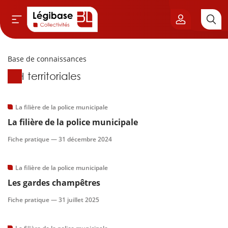
Base de connaissances
Aller au contenu principal
Base de connaissances
RH territoriales
vil & Cimetières
ns & Élu local
La filière de la police municipale
La filière de la police municipale
& Finances locales
Fiche pratique —
31 décembre 2024
de publique
La filière de la police municipale
Les gardes champêtres
sme
Fiche pratique —
31 juillet 2025
itoriales