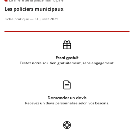
La filière de la police municipale
Les policiers municipaux
scientifique
Fiche pratique —
31 juillet 2025
er
gratuitement
Essai gratuit
Testez notre solution gratuitement, sans engagement.
Demander un devis
Recevez un devis personnalisé selon vos besoins.