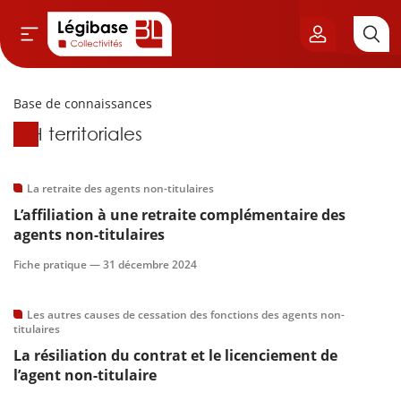
Base de connaissances
Aller au contenu principal
Base de connaissances
RH territoriales
vil & Cimetières
ns & Élu local
La retraite des agents non-titulaires
L’affiliation à une retraite complémentaire des
& Finances locales
agents non-titulaires
Fiche pratique —
31 décembre 2024
de publique
Les autres causes de cessation des fonctions des agents non-
sme
titulaires
La résiliation du contrat et le licenciement de
itoriales
l’agent non-titulaire