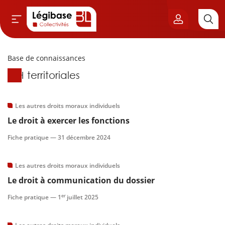
Base de connaissances
Aller au contenu principal
Base de connaissances
RH territoriales
vil & Cimetières
ns & Élu local
Les autres droits moraux individuels
Le droit à exercer les fonctions
& Finances locales
Fiche pratique —
31 décembre 2024
de publique
Les autres droits moraux individuels
Le droit à communication du dossier
sme
er
Fiche pratique —
1
juillet 2025
itoriales