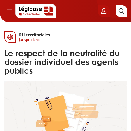
RH territoriales
Aller au contenu principal
Jurisprudence
vil & Cimetières
Le respect de la neutralité du
ns & Élu local
dossier individuel des agents
publics
& Finances locales
de publique
sme
itoriales