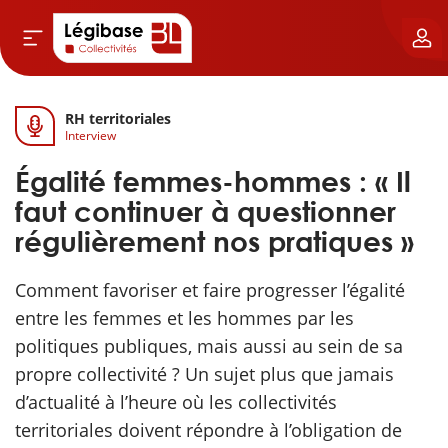
RH territoriales
Aller au contenu principal
Interview
vil & Cimetières
Égalité femmes-hommes : « Il
ns & Élu local
faut continuer à questionner
régulièrement nos pratiques »
& Finances locales
Comment favoriser et faire progresser l’égalité
de publique
entre les femmes et les hommes par les
politiques publiques, mais aussi au sein de sa
sme
propre collectivité ? Un sujet plus que jamais
d’actualité à l’heure où les collectivités
itoriales
territoriales doivent répondre à l’obligation de