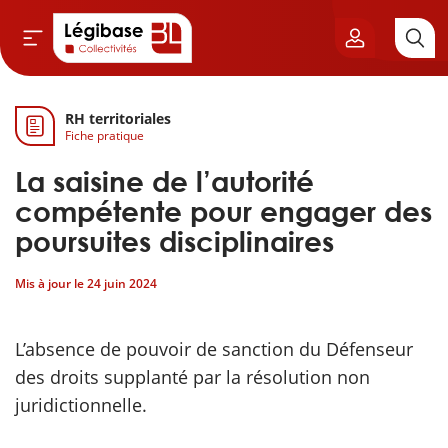
RH territoriales
Aller au contenu principal
Fiche pratique
vil & Cimetières
La saisine de l’autorité
ns & Élu local
compétente pour engager des
poursuites disciplinaires
& Finances locales
Mis à jour le
24 juin 2024
de publique
L’absence de pouvoir de sanction du Défenseur
sme
des droits supplanté par la résolution non
juridictionnelle.
itoriales