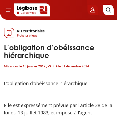
RH territoriales
Aller au contenu principal
Fiche pratique
vil & Cimetières
L’obligation d’obéissance
ns & Élu local
hiérarchique
Mis à jour le
15 janvier 2019
, Vérifié le
31 décembre 2024
& Finances locales
de publique
L’obligation d’obéissance hiérarchique.
sme
Elle est expressément prévue par l’article 28 de la
itoriales
loi du 13 juillet 1983, et impose à l’agent