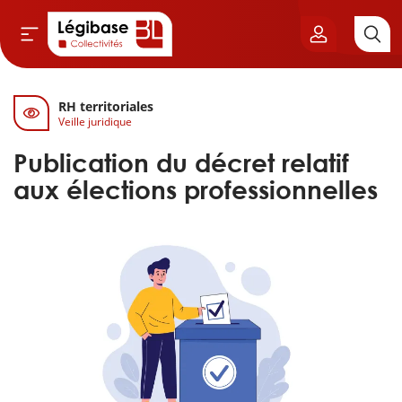
RH territoriales
Aller au contenu principal
Veille juridique
vil & Cimetières
Publication du décret relatif
ns & Élu local
aux élections professionnelles
& Finances locales
de publique
sme
itoriales