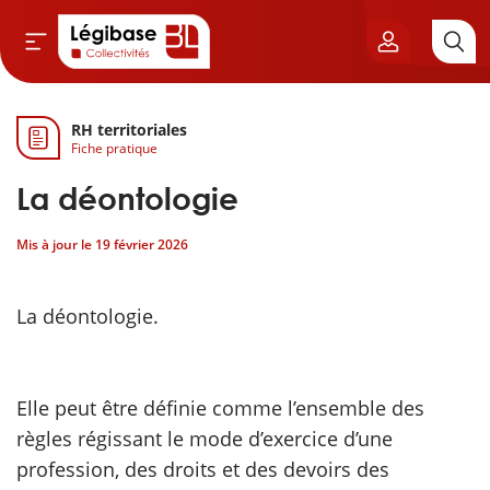
RH territoriales
Aller au contenu principal
Fiche pratique
vil & Cimetières
La déontologie
ns & Élu local
Mis à jour le
19 février 2026
& Finances locales
La déontologie.
de publique
sme
Elle peut être définie comme l’ensemble des
règles régissant le mode d’exercice d’une
itoriales
profession, des droits et des devoirs des