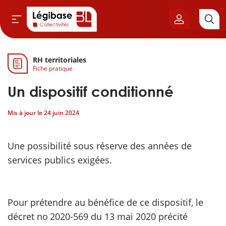
RH territoriales
Aller au contenu principal
Fiche pratique
vil & Cimetières
Un dispositif conditionné
ns & Élu local
Mis à jour le
24 juin 2024
& Finances locales
Une possibilité sous réserve des années de
de publique
services publics exigées.
sme
Pour prétendre au bénéfice de ce dispositif, le
itoriales
décret no 2020-569 du 13 mai 2020 précité