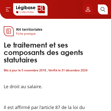
RH territoriales
Aller au contenu principal
Fiche pratique
vil & Cimetières
Le traitement et ses
ns & Élu local
composants des agents
statutaires
& Finances locales
Mis à jour le
5 novembre 2018
, Vérifié le
31 décembre 2024
de publique
Le droit au salaire.
sme
itoriales
Il est affirmé par l’article 87 de la loi du