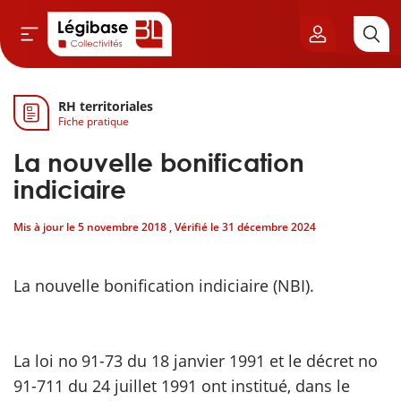
RH territoriales
Aller au contenu principal
Fiche pratique
vil & Cimetières
La nouvelle bonification
ns & Élu local
indiciaire
Mis à jour le
5 novembre 2018
, Vérifié le
31 décembre 2024
& Finances locales
de publique
La nouvelle bonification indiciaire (NBI).
sme
La loi no 91-73 du 18 janvier 1991 et le décret no
itoriales
91-711 du 24 juillet 1991 ont institué, dans le