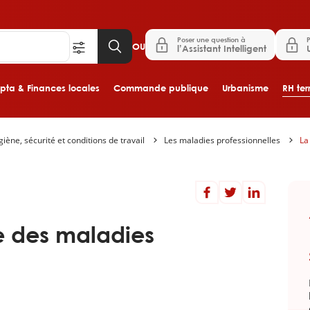
Poser une question à
P
OU
l’Assistant Intelligent
ta & Finances locales
Commande publique
Urbanisme
RH terr
iène, sécurité et conditions de travail
Les maladies professionnelles
La
Aller au contenu principal
e des maladies