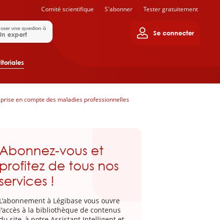
Comité scientifique
S'abonner
Tester gratuitement
oser une question à
Se connecter
Un expert
itoriales
 prise en compte des maladies professionnelles
Abonnez-vous et
profitez de tous nos
services !
L'abonnement à Légibase vous ouvre
l'accès à la bibliothèque de contenus
du site, à notre Assistant Intelligent et