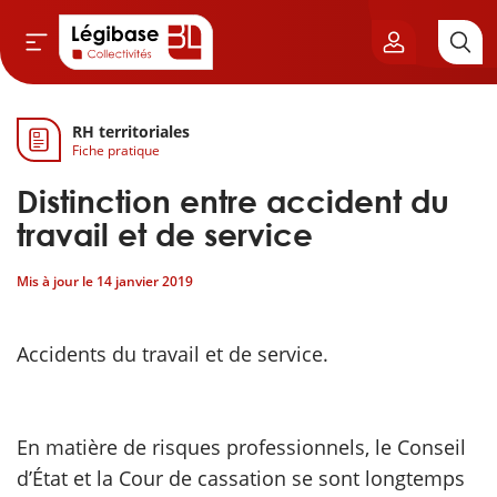
RH territoriales
Aller au contenu principal
Fiche pratique
vil & Cimetières
Distinction entre accident du
ns & Élu local
travail et de service
Mis à jour le
14 janvier 2019
& Finances locales
de publique
Accidents du travail et de service.
sme
En matière de risques professionnels, le Conseil
itoriales
d’État et la Cour de cassation se sont longtemps