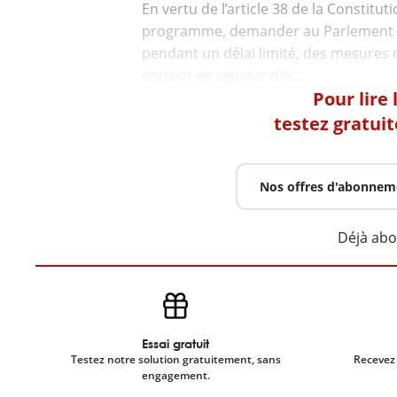
En vertu de l’article 38 de la Constit
programme, demander au Parlement l’
pendant un délai limité, des mesures 
Pour lire
testez gratui
Nos offres d'abonnem
Déjà ab
Essai gratuit
Testez notre solution gratuitement, sans
Recevez 
engagement.