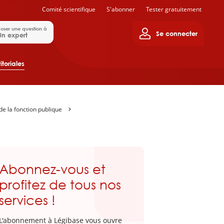
Comité scientifique
S'abonner
Tester gratuitement
oser une question à
Se connecter
Un expert
itoriales
e la fonction publique
Abonnez-vous et
profitez de tous nos
services !
L'abonnement à Légibase vous ouvre