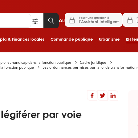
Poser une question à
P
OU
l’Assistant Intelligent
ta & Finances locales
Commande publique
Urbanisme
RH terr
loi et handicap dans la fonction publique
Cadre juridique
Aller au contenu principal
 la fonction publique
Les ordonnances permises par la loi de transformation d
 légiférer par voie