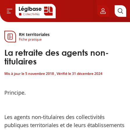
RH territoriales
Aller au contenu principal
Fiche pratique
vil & Cimetières
La retraite des agents non-
ns & Élu local
titulaires
Mis à jour le
5 novembre 2018
, Vérifié le
31 décembre 2024
& Finances locales
de publique
Principe.
sme
Les agents non-titulaires des collectivités
itoriales
publiques territoriales et de leurs établissements